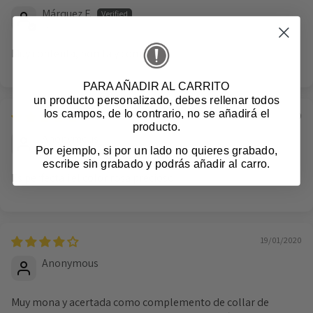
Márquez F.
Spain
Muy contenta, bonita y comoda
PARA AÑADIR AL CARRITO
un producto personalizado
, debes rellenar todos
los campos, de lo contrario, no se añadirá el
01/05/2020
producto.
Anonymous
Por ejemplo, si por un lado no quieres grabado,
escribe sin grabado y podrás añadir al carro.
Es perfecta i el color rosa precioso
Login required
19/01/2020
Log in to your account to add products to your
Anonymous
wishlist and view your previously saved items.
Login
Muy mona y acertada como complemento de collar de