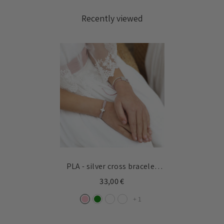
Recently viewed
PLA - silver cross bracelet
10mm
33,00 €
+
1