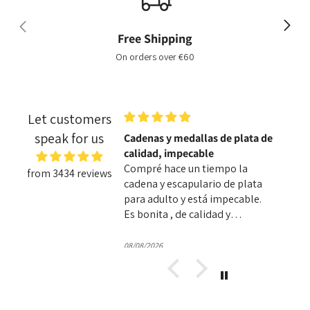
Free Shipping
On orders over €60
Let customers
speak for us
Cadenas y medallas de plata de
Una at
calidad, impecable
tienda
Compré hace un tiempo la
Una ti
from 3434 reviews
cadena y escapulario de plata
muy bo
para adulto y está impecable.
signif
Es bonita , de calidad y
de la 
resistente.
llevar
Login required
precio
08/08/2026
08/08/20
y expr
Log in to your account to add products to your
sencil
wishlist and view your previously saved items.
con mu
Login
vivimos