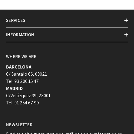
Sin dud
SERVICES
INFORMATION
WHERE WE ARE
BARCELONA
C/ Santaló 66, 08021
Tel: 93 200 15 47
MADRID
C/Velázquez 39, 28001
Tel: 91 254 67 99
NEWSLETTER