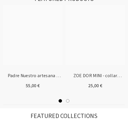
Padre Nuestro artesana -
ZOE DOR MINI - collar
pulsera medalla dorada
piedras mini acero dorado
55,00 €
25,00 €
22mm
FEATURED COLLECTIONS