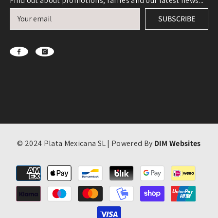
Find out about promotions, raffles and our latest news...
SUBSCRIBE
© 2024 Plata Mexicana SL | Powered By
DIM Websites
Payment
methods